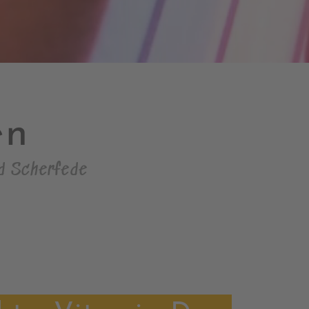
en
d Scherfede