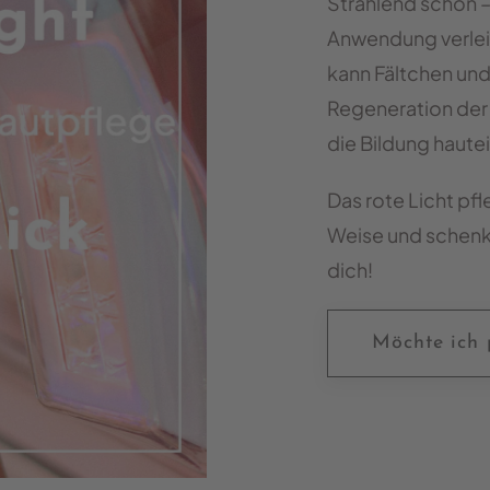
Strahlend schön –
Anwendung verlei
kann Fältchen und 
Regeneration der 
die Bildung haut
Das rote Licht pfl
Weise und schenkt
dich!
Möchte ich 