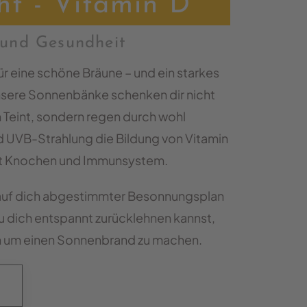
ht - Vitamin D
und Gesundheit
ür eine schöne Bräune – und ein starkes
ere Sonnenbänke schenken dir nicht
 Teint, sondern regen durch wohl
 UVB-Strahlung die Bildung von Vitamin
rkt Knochen und Immunsystem.
auf dich abgestimmter Besonnungsplan
du dich entspannt zurücklehnen kannst,
en um einen Sonnenbrand zu machen.